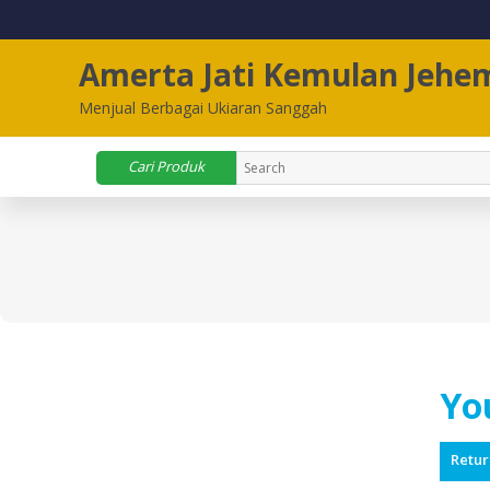
Lompat
ke
konten
Amerta Jati Kemulan Jehe
Menjual Berbagai Ukiaran Sanggah
Cari Produk
Yo
Retur