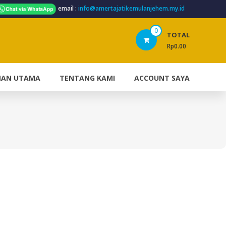
email :
info@amertajatikemulanjehem.my.id
0
TOTAL
Rp0.00
MAN UTAMA
TENTANG KAMI
ACCOUNT SAYA