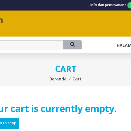
Info dan pemesanan :
m
HALA
CART
Beranda
⁄
Cart
ur cart is currently empty.
n to shop